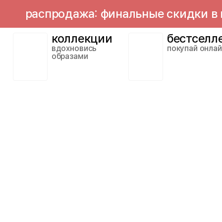
распродажа: финальные скидки в мага
коллекции
бестселл
вдохновись
покупай онла
образами