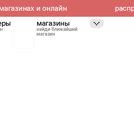
зинах и онлайн
распродаж
еры
магазины
йн
найди ближайший
магазин